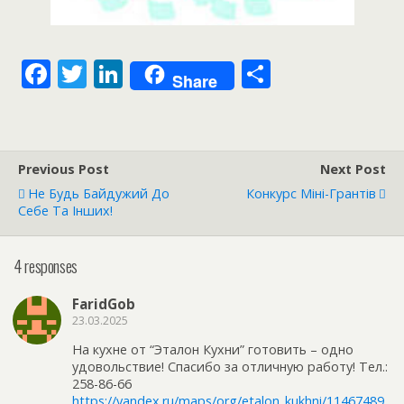
F
T
Li
S
Share
ac
w
n
h
e
itt
k
ar
b
er
e
e
Previous Post
Next Post
o
dI
Не Будь Байдужий До
Конкурс Міні-Грантів
o
n
Себе Та Інших!
k
4 responses
FaridGob
23.03.2025
На кухне от “Эталон Кухни” готовить – одно
удовольствие! Спасибо за отличную работу! Тел.:
258-86-66
https://yandex.ru/maps/org/etalon_kukhni/11467489