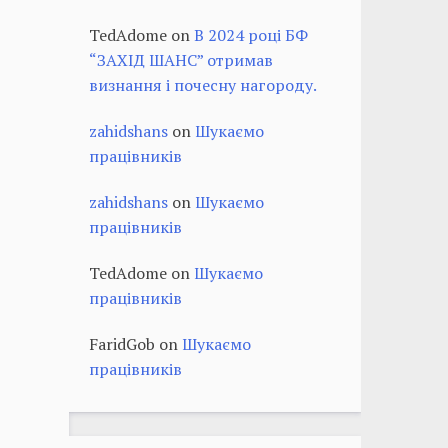
TedAdome
on
В 2024 році БФ
“ЗАХІД ШАНС” отримав
визнання і почесну нагороду.
zahidshans
on
Шукаємо
працівників
zahidshans
on
Шукаємо
працівників
TedAdome
on
Шукаємо
працівників
FaridGob
on
Шукаємо
працівників