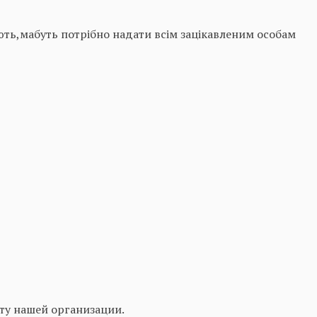
ають,мабуть потрібно надати всім зацікавленим особам
йту нашей организации.